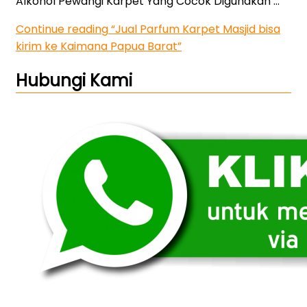
Alkohol Pewangi Karpet Yang Cocok Digunakan …
Continue reading
“Jual Parfum Karpet Masjid bisa
kirim ke Kaimana Papua Barat”
Hubungi Kami