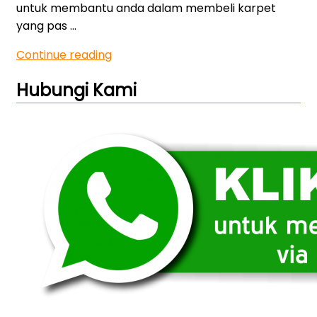
untuk membantu anda dalam membeli karpet
yang pas …
“0812-
Continue reading
9518-
Hubungi Kami
8008
Harga
Jual
Karpet
Mesjid
di
Denpasar
Bali
Murah”