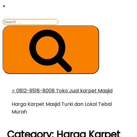
×
Search
for:
Search
Skip
⭐ 0812-9518-8008 Toko Jual karpet Masjid
to
content
Harga Karpet Masjid Turki dan Lokal Tebal
Murah
Category:
Harga Karpet