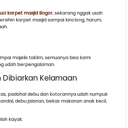
cuci karpet masjid Bogor
, sekarang nggak usah
bersihin karpet masjid sampai kinclong, harum,
aah.
ampai majelis taklim, semuanya bisa kami
ng udah berpengalaman.
n Dibiarkan Kelamaan
atas, padahal debu dan kotorannya udah numpuk
 sandal, debu jalanan, bekas makanan anak kecil,
lah kayak: