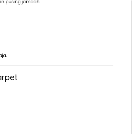
in pusing jamaah.
aja.
arpet