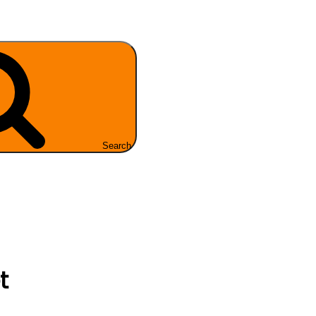
Search
t