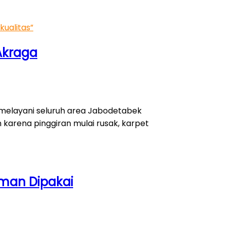
ualitas”
Akraga
r melayani seluruh area Jabodetabek
 karena pinggiran mulai rusak, karpet
aman Dipakai