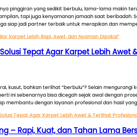
nya pinggiran yang sedikit berbulu, lama-lama makin teru
ampilan, tapi juga kenyamanan jamaah saat beribadah. S
raga siap jadi partner terbaik untuk merapikan dan memp
Biar Karpet Lebih Rapi, Awet, dan Nyaman Dipakai”
Solusi Tepat Agar Karpet Lebih Awet & 
i, kusut, bahkan terlihat “berbulu”? Selain mengurangi kei
i ini sebenarnya bisa dicegah sejak awal dengan prose
siap membantu dengan layanan profesional dan hasil yang
olusi Tepat Agar Karpet Lebih Awet & Terlihat Profesiona
ang – Rapi, Kuat, dan Tahan Lama Be