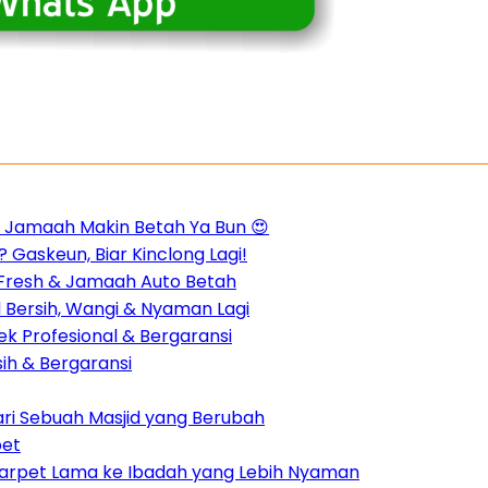
m, Jamaah Makin Betah Ya Bun 😍
 Gaskeun, Biar Kinclong Lagi!
n Fresh & Jamaah Auto Betah
d Bersih, Wangi & Nyaman Lagi
k Profesional & Bergaransi
sih & Bergaransi
dari Sebuah Masjid yang Berubah
pet
 Karpet Lama ke Ibadah yang Lebih Nyaman