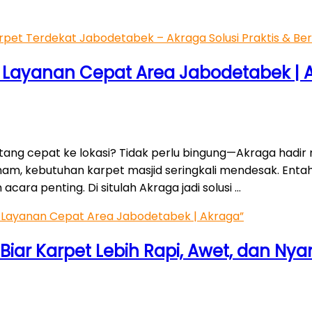
et Terdekat Jabodetabek – Akraga Solusi Praktis & Berk
– Layanan Cepat Area Jabodetabek | 
datang cepat ke lokasi? Tidak perlu bingung—Akraga hadi
ham, kebutuhan karpet masjid seringkali mendesak. Entah
acara penting. Di situlah Akraga jadi solusi …
– Layanan Cepat Area Jabodetabek | Akraga”
 Biar Karpet Lebih Rapi, Awet, dan Ny