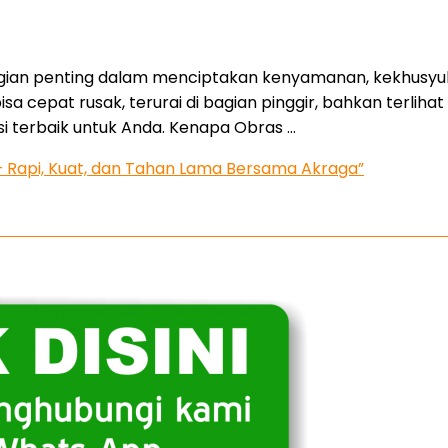
bagian penting dalam menciptakan kenyamanan, kekhusyuk
sa cepat rusak, terurai di bagian pinggir, bahkan terlihat 
si terbaik untuk Anda. Kenapa Obras …
 – Rapi, Kuat, dan Tahan Lama Bersama Akraga”