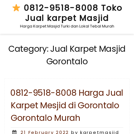
Skip
0812-9518-8008 Toko
to
Jual karpet Masjid
content
Harga Karpet Masjid Turki dan Lokal Tebal Murah
Category:
Jual Karpet Masjid
Gorontalo
0812-9518-8008 Harga Jual
Karpet Mesjid di Gorontalo
Gorontalo Murah
Posted
21 February 2022
by karpetmasjid