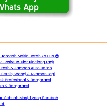
m, Jamaah Makin Betah Ya Bun 😍
 Gaskeun, Biar Kinclong Lagi!
n Fresh & Jamaah Auto Betah
d Bersih, Wangi & Nyaman Lagi
k Profesional & Bergaransi
sih & Bergaransi
dari Sebuah Masjid yang Berubah
pet