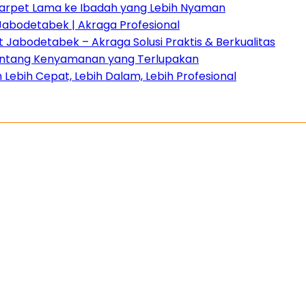
 Karpet Lama ke Ibadah yang Lebih Nyaman
Jabodetabek | Akraga Profesional
Jabodetabek – Akraga Solusi Praktis & Berkualitas
 tentang Kenyamanan yang Terlupakan
Lebih Cepat, Lebih Dalam, Lebih Profesional