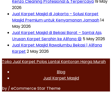
Kenzo Cleaning Profesional & Terpercaya
19 May
2026
Jual Karpet Masjid di Jakarta – Solusi Karpet
Masjid Premium untuk Kenyamanan Jamaah
14
May 2026
Jual Karpet Masjid di Bekasi Barat – Santai Aja,
Urusan Karpet Serahin ke Alifana 😄
5 May 2026
Jual Karpet Masjid Rawalumbu Bekasi | Alifana
Karpet
2 May 2026
Toko Jual Karpet Polos Lantai Kantoran Harga Murah
Blog
Jual Karpet Masjid
by / eCommerce Star Theme