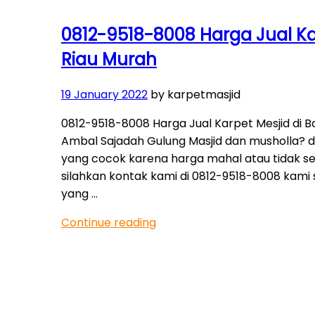
0812-9518-8008 Harga Jual Ka
Riau Murah
Posted
19 January 2022
by karpetmasjid
on
0812-9518-8008 Harga Jual Karpet Mesjid di
Ambal Sajadah Gulung Masjid dan musholla?
yang cocok karena harga mahal atau tidak ses
silahkan kontak kami di 0812-9518-8008 kam
yang …
“0812-
Continue reading
9518-
8008
Harga
Jual
Karpet