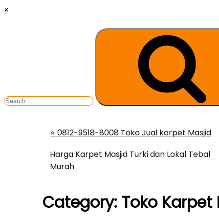
×
Search
for:
Skip
⭐ 0812-9518-8008 Toko Jual karpet Masjid
to
content
Harga Karpet Masjid Turki dan Lokal Tebal
Murah
Category:
Toko Karpet