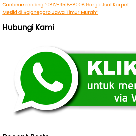
Continue reading
“0812-9518-8008 Harga Jual Karpet
Mesjid di Bojonegoro Jawa Timur Murah”
Hubungi Kami