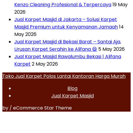
Kenzo Cleaning Profesional & Terpercaya
19 May
2026
Jual Karpet Masjid di Jakarta – Solusi Karpet
Masjid Premium untuk Kenyamanan Jamaah
14
May 2026
Jual Karpet Masjid di Bekasi Barat – Santai Aja,
Urusan Karpet Serahin ke Alifana 😄
5 May 2026
Jual Karpet Masjid Rawalumbu Bekasi | Alifana
Karpet
2 May 2026
Toko Jual Karpet Polos Lantai Kantoran Harga Murah
Blog
Jual Karpet Masjid
by / eCommerce Star Theme