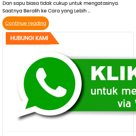
Dan sapu biasa tidak cukup untuk mengatasinya.
Saatnya Beralih ke Cara yang Lebih …
“Jual
Continue reading
Hamra
HUBUNGI KAMI
Vacuum
Cleaner
Karpet
Masjid
–
Bersih
Lebih
Cepat,
Lebih
Dalam,
Lebih
Profesional”