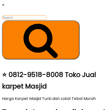
×
Search
for:
Search
Skip
⭐ 0812-9518-8008 Toko Jual
to
karpet Masjid
content
Harga Karpet Masjid Turki dan Lokal Tebal Murah