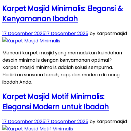
Karpet Masjid Minimalis: Elegansi &
Kenyamanan Ibadah
Posted
17 December 2025
17 December 2025
by karpetmasjid
on
Mencari karpet masjid yang memadukan keindahan
desain minimalis dengan kenyamanan optimal?
Karpet masjid minimalis adalah solusi sempurna.
Hadirkan suasana bersih, rapi, dan modern di ruang
ibadah Anda.
Karpet Masjid Motif Minimalis:
Elegansi Modern untuk Ibadah
Posted
17 December 2025
17 December 2025
by karpetmasjid
on