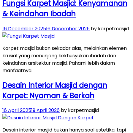
Fungsi Karpet Masjid: Kenyamanan
& Keindahan Ibadah
Posted
16 December 2025
16 December 2025
by karpetmasjid
on
Karpet masjid bukan sekadar alas, melainkan elemen
krusial yang menunjang kekhusyukan ibadah dan
keindahan arsitektur masjid. Pahami lebih dalam
manfaatnya.
Desain Interior Masjid dengan
Karpet: Nyaman & Berkah
Posted
16 April 2025
19 April 2026
by karpetmasjid
on
Desain interior masjid bukan hanya soal estetika, tapi