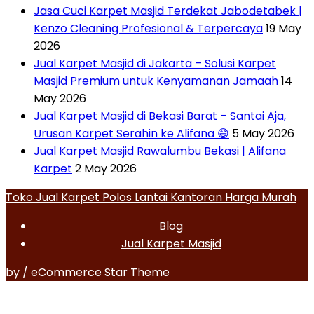
Jasa Cuci Karpet Masjid Terdekat Jabodetabek |
Kenzo Cleaning Profesional & Terpercaya
19 May
2026
Jual Karpet Masjid di Jakarta – Solusi Karpet
Masjid Premium untuk Kenyamanan Jamaah
14
May 2026
Jual Karpet Masjid di Bekasi Barat – Santai Aja,
Urusan Karpet Serahin ke Alifana 😄
5 May 2026
Jual Karpet Masjid Rawalumbu Bekasi | Alifana
Karpet
2 May 2026
Toko Jual Karpet Polos Lantai Kantoran Harga Murah
Blog
Jual Karpet Masjid
by / eCommerce Star Theme