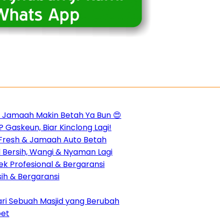
m, Jamaah Makin Betah Ya Bun 😍
 Gaskeun, Biar Kinclong Lagi!
n Fresh & Jamaah Auto Betah
d Bersih, Wangi & Nyaman Lagi
k Profesional & Bergaransi
sih & Bergaransi
dari Sebuah Masjid yang Berubah
pet