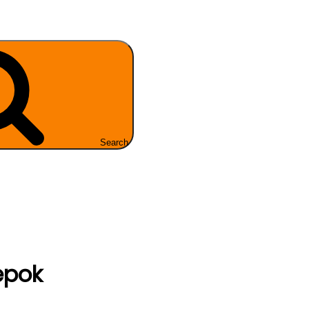
Search
epok