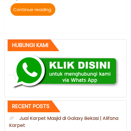
“⭐
Continue reading
0812-
9518-
8008
Jual
Karpet
HUBUNGI KAMI
Masjid
bisa
kirim
ke
Lubuklinggau”
RECENT POSTS
Jual Karpet Masjid di Galaxy Bekasi | Alifana
Karpet