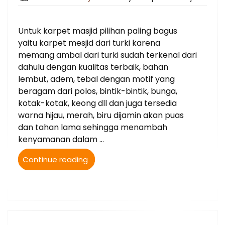
on
Untuk karpet masjid pilihan paling bagus
yaitu karpet mesjid dari turki karena
memang ambal dari turki sudah terkenal dari
dahulu dengan kualitas terbaik, bahan
lembut, adem, tebal dengan motif yang
beragam dari polos, bintik-bintik, bunga,
kotak-kotak, keong dll dan juga tersedia
warna hijau, merah, biru dijamin akan puas
dan tahan lama sehingga menambah
kenyamanan dalam …
“0812-
Continue reading
9518-
8008
Jual
Karpet
Masjid
Turki