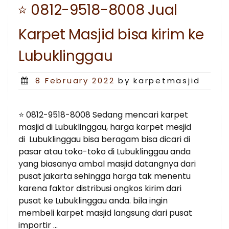
⭐ 0812-9518-8008 Jual
bisa
kirim
Karpet Masjid bisa kirim ke
ke
Lubuklinggau”
Lubuklinggau
Posted
8 February 2022
by karpetmasjid
on
⭐ 0812-9518-8008 Sedang mencari karpet
masjid di Lubuklinggau, harga karpet mesjid
di Lubuklinggau bisa beragam bisa dicari di
pasar atau toko-toko di Lubuklinggau anda
yang biasanya ambal masjid datangnya dari
pusat jakarta sehingga harga tak menentu
karena faktor distribusi ongkos kirim dari
pusat ke Lubuklinggau anda. bila ingin
membeli karpet masjid langsung dari pusat
importir …