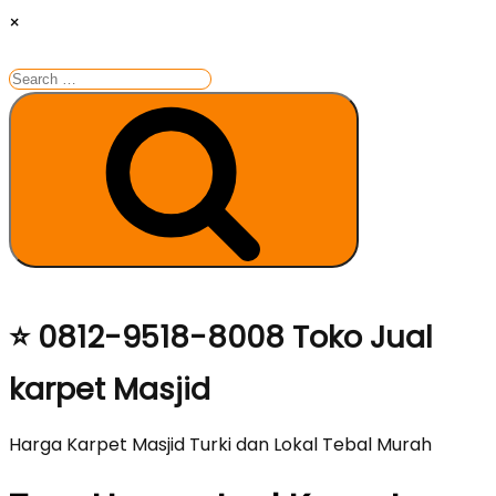
×
Search
for:
Search
Skip
⭐ 0812-9518-8008 Toko Jual
to
karpet Masjid
content
Harga Karpet Masjid Turki dan Lokal Tebal Murah