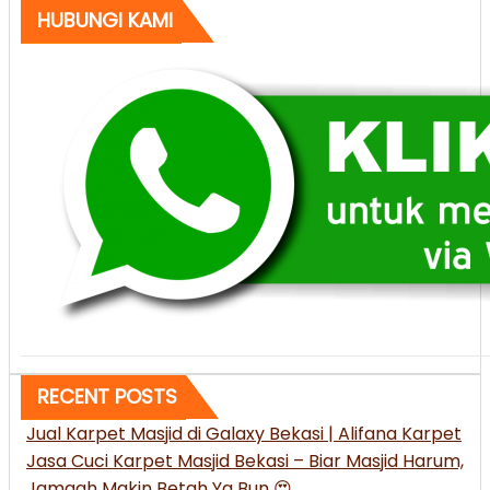
HUBUNGI KAMI
8008
Jual
Karpet
Masjid
Turki
bisa
kirim
ke
Probolinggo”
RECENT POSTS
Jual Karpet Masjid di Galaxy Bekasi | Alifana Karpet
Jasa Cuci Karpet Masjid Bekasi – Biar Masjid Harum,
Jamaah Makin Betah Ya Bun 😍