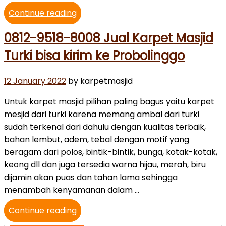
“⭐
Continue reading
0812-
0812-9518-8008 Jual Karpet Masjid
9518-
8008
Turki bisa kirim ke Probolinggo
Jual
Karpet
Posted
12 January 2022
by karpetmasjid
Masjid
on
Untuk karpet masjid pilihan paling bagus yaitu karpet
bisa
mesjid dari turki karena memang ambal dari turki
kirim
sudah terkenal dari dahulu dengan kualitas terbaik,
ke
bahan lembut, adem, tebal dengan motif yang
Probolinggo”
beragam dari polos, bintik-bintik, bunga, kotak-kotak,
keong dll dan juga tersedia warna hijau, merah, biru
dijamin akan puas dan tahan lama sehingga
menambah kenyamanan dalam …
“0812-
Continue reading
9518-