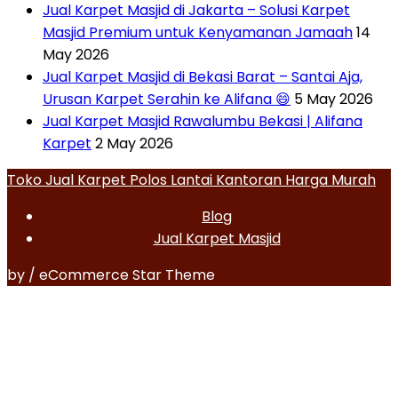
Jual Karpet Masjid di Jakarta – Solusi Karpet
Masjid Premium untuk Kenyamanan Jamaah
14
May 2026
Jual Karpet Masjid di Bekasi Barat – Santai Aja,
Urusan Karpet Serahin ke Alifana 😄
5 May 2026
Jual Karpet Masjid Rawalumbu Bekasi | Alifana
Karpet
2 May 2026
Toko Jual Karpet Polos Lantai Kantoran Harga Murah
Blog
Jual Karpet Masjid
by / eCommerce Star Theme