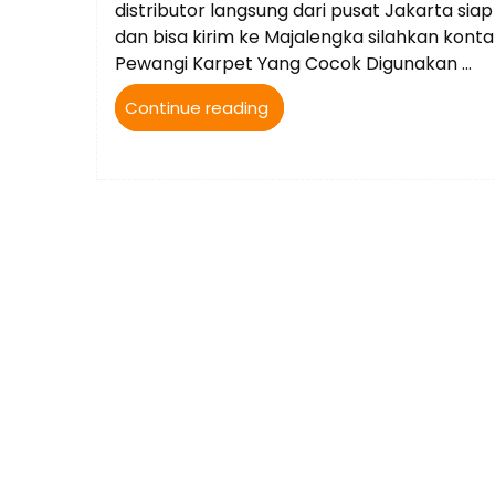
distributor langsung dari pusat Jakarta s
dan bisa kirim ke Majalengka silahkan kon
Pewangi Karpet Yang Cocok Digunakan …
“Jual
Continue reading
Parfum
Karpet
Masjid
bisa
kirim
ke
Majalengka
Jawa
Barat”