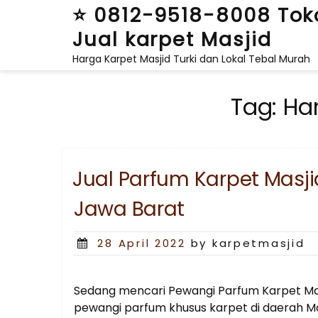
Skip
⭐ 0812-9518-8008 Tok
to
Jual karpet Masjid
content
Harga Karpet Masjid Turki dan Lokal Tebal Murah
Tag:
Ha
Jual Parfum Karpet Masji
Jawa Barat
Posted
28 April 2022
by karpetmasjid
on
Sedang mencari Pewangi Parfum Karpet Mas
pewangi parfum khusus karpet di daerah Ma