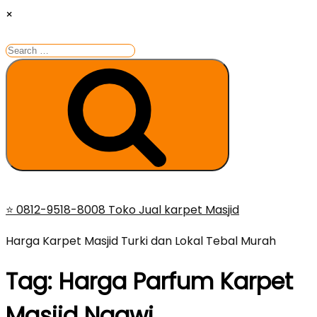
×
Search
for:
Search
Skip
⭐ 0812-9518-8008 Toko Jual karpet Masjid
to
Harga Karpet Masjid Turki dan Lokal Tebal Murah
content
Tag:
Harga Parfum Karpet
Masjid Ngawi