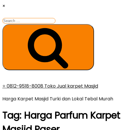
×
Search
for:
Search
Skip
⭐ 0812-9518-8008 Toko Jual karpet Masjid
to
Harga Karpet Masjid Turki dan Lokal Tebal Murah
content
Tag:
Harga Parfum Karpet
Masjid Paser