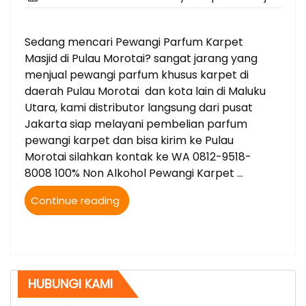
on
Sedang mencari Pewangi Parfum Karpet
Masjid di Pulau Morotai? sangat jarang yang
menjual pewangi parfum khusus karpet di
daerah Pulau Morotai dan kota lain di Maluku
Utara, kami distributor langsung dari pusat
Jakarta siap melayani pembelian parfum
pewangi karpet dan bisa kirim ke Pulau
Morotai silahkan kontak ke WA 0812-9518-
8008 100% Non Alkohol Pewangi Karpet …
“Jual
Continue reading
Parfum
Karpet
Masjid
bisa
kirim
HUBUNGI KAMI
ke
Pulau