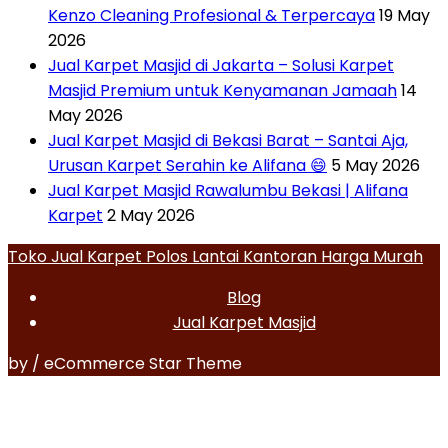
Kenzo Cleaning Profesional & Terpercaya
19 May
2026
Jual Karpet Masjid di Jakarta – Solusi Karpet
Masjid Premium untuk Kenyamanan Jamaah
14
May 2026
Jual Karpet Masjid di Bekasi Barat – Santai Aja,
Urusan Karpet Serahin ke Alifana 😄
5 May 2026
Jual Karpet Masjid Rawalumbu Bekasi | Alifana
Karpet
2 May 2026
Toko Jual Karpet Polos Lantai Kantoran Harga Murah
Blog
Jual Karpet Masjid
by / eCommerce Star Theme