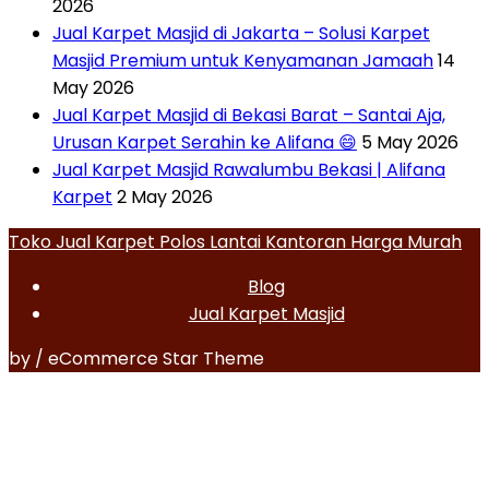
2026
Jual Karpet Masjid di Jakarta – Solusi Karpet
Masjid Premium untuk Kenyamanan Jamaah
14
May 2026
Jual Karpet Masjid di Bekasi Barat – Santai Aja,
Urusan Karpet Serahin ke Alifana 😄
5 May 2026
Jual Karpet Masjid Rawalumbu Bekasi | Alifana
Karpet
2 May 2026
Toko Jual Karpet Polos Lantai Kantoran Harga Murah
Blog
Jual Karpet Masjid
by / eCommerce Star Theme