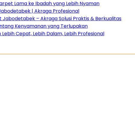
 Karpet Lama ke Ibadah yang Lebih Nyaman
Jabodetabek | Akraga Profesional
Jabodetabek – Akraga Solusi Praktis & Berkualitas
 tentang Kenyamanan yang Terlupakan
Lebih Cepat, Lebih Dalam, Lebih Profesional