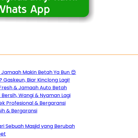
m, Jamaah Makin Betah Ya Bun 😍
 Gaskeun, Biar Kinclong Lagi!
n Fresh & Jamaah Auto Betah
d Bersih, Wangi & Nyaman Lagi
k Profesional & Bergaransi
sih & Bergaransi
dari Sebuah Masjid yang Berubah
pet