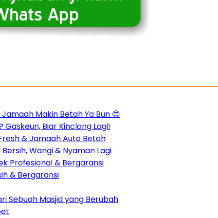
m, Jamaah Makin Betah Ya Bun 😍
 Gaskeun, Biar Kinclong Lagi!
n Fresh & Jamaah Auto Betah
d Bersih, Wangi & Nyaman Lagi
k Profesional & Bergaransi
sih & Bergaransi
dari Sebuah Masjid yang Berubah
pet