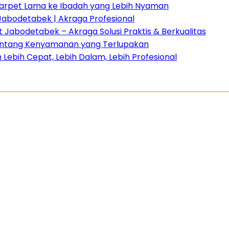
 Karpet Lama ke Ibadah yang Lebih Nyaman
Jabodetabek | Akraga Profesional
Jabodetabek – Akraga Solusi Praktis & Berkualitas
 tentang Kenyamanan yang Terlupakan
Lebih Cepat, Lebih Dalam, Lebih Profesional