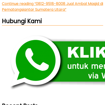
Continue reading
“0812-9518-8008 Jual Ambal Masjid di
Pematangsiantar Sumatera Utara”
Hubungi Kami