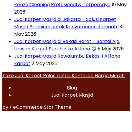
Kenzo Cleaning Profesional & Terpercaya
19 May
2026
Jual Karpet Masjid di Jakarta – Solusi Karpet
Masjid Premium untuk Kenyamanan Jamaah
14
May 2026
Jual Karpet Masjid di Bekasi Barat – Santai Aja,
Urusan Karpet Serahin ke Alifana 😄
5 May 2026
Jual Karpet Masjid Rawalumbu Bekasi | Alifana
Karpet
2 May 2026
Toko Jual Karpet Polos Lantai Kantoran Harga Murah
Blog
Jual Karpet Masjid
by / eCommerce Star Theme