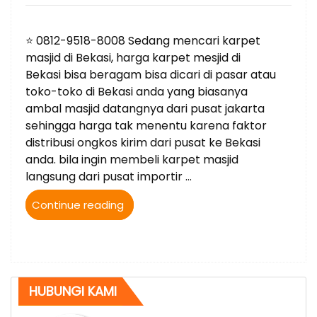
on
⭐ 0812-9518-8008 Sedang mencari karpet
masjid di Bekasi, harga karpet mesjid di
Bekasi bisa beragam bisa dicari di pasar atau
toko-toko di Bekasi anda yang biasanya
ambal masjid datangnya dari pusat jakarta
sehingga harga tak menentu karena faktor
distribusi ongkos kirim dari pusat ke Bekasi
anda. bila ingin membeli karpet masjid
langsung dari pusat importir …
“⭐
Continue reading
0812-
9518-
8008
Jual
Karpet
HUBUNGI KAMI
Masjid
bisa