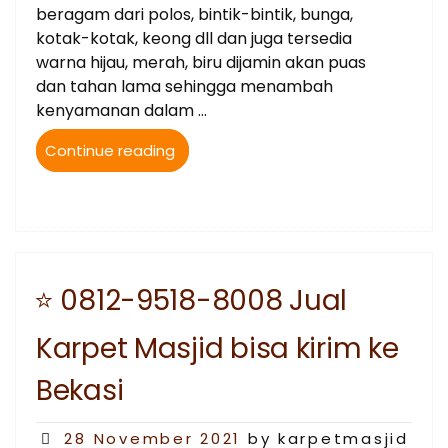
beragam dari polos, bintik-bintik, bunga,
kotak-kotak, keong dll dan juga tersedia
warna hijau, merah, biru dijamin akan puas
dan tahan lama sehingga menambah
kenyamanan dalam …
“0812-
Continue reading
9518-
8008
Jual
Karpet
Masjid
Turki
⭐ 0812-9518-8008 Jual
bisa
kirim
Karpet Masjid bisa kirim ke
ke
Bekasi”
Bekasi
Posted
28 November 2021
by karpetmasjid