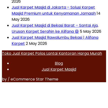
2026
Jual Karpet Masjid di Jakarta – Solusi Karpet
Masjid Premium untuk Kenyamanan Jamaah
14
May 2026
Jual Karpet Masjid di Bekasi Barat – Santai Aja,
Urusan Karpet Serahin ke Alifana 😄
5 May 2026
Jual Karpet Masjid Rawalumbu Bekasi | Alifana
Karpet
2 May 2026
Toko Jual Karpet Polos Lantai Kantoran Harga Murah
Blog
Jual Karpet Masjid
by / eCommerce Star Theme