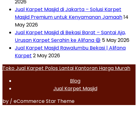
2026
Jual Karpet Masjid di Jakarta – Solusi Karpet
Masjid Premium untuk Kenyamanan Jamaah
14
May 2026
Jual Karpet Masjid di Bekasi Barat – Santai Aja,
Urusan Karpet Serahin ke Alifana 😄
5 May 2026
Jual Karpet Masjid Rawalumbu Bekasi | Alifana
Karpet
2 May 2026
Toko Jual Karpet Polos Lantai Kantoran Harga Murah
Blog
Jual Karpet Masjid
by / eCommerce Star Theme