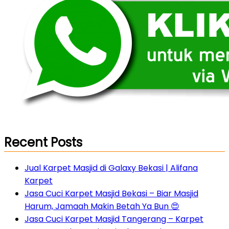
Recent Posts
Jual Karpet Masjid di Galaxy Bekasi | Alifana
Karpet
Jasa Cuci Karpet Masjid Bekasi – Biar Masjid
Harum, Jamaah Makin Betah Ya Bun 😍
Jasa Cuci Karpet Masjid Tangerang – Karpet