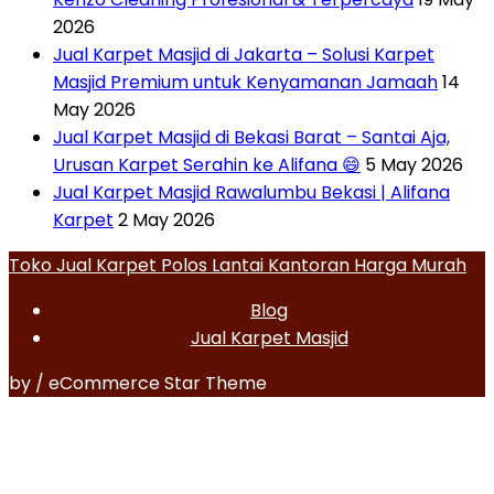
2026
Jual Karpet Masjid di Jakarta – Solusi Karpet
Masjid Premium untuk Kenyamanan Jamaah
14
May 2026
Jual Karpet Masjid di Bekasi Barat – Santai Aja,
Urusan Karpet Serahin ke Alifana 😄
5 May 2026
Jual Karpet Masjid Rawalumbu Bekasi | Alifana
Karpet
2 May 2026
Toko Jual Karpet Polos Lantai Kantoran Harga Murah
Blog
Jual Karpet Masjid
by / eCommerce Star Theme