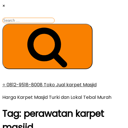
×
Search
for:
Search
Skip
⭐ 0812-9518-8008 Toko Jual karpet Masjid
to
Harga Karpet Masjid Turki dan Lokal Tebal Murah
content
Tag:
perawatan karpet
masjid