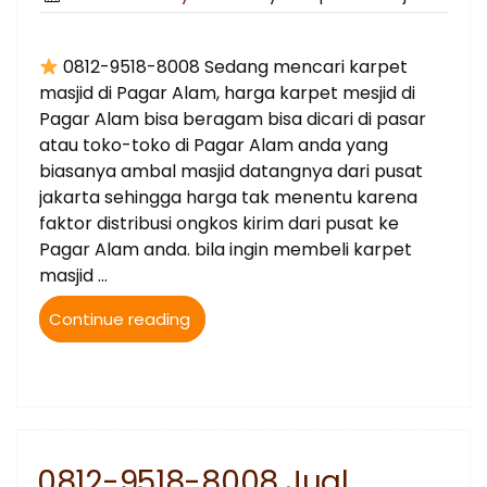
on
0812-9518-8008 Sedang mencari karpet
masjid di Pagar Alam, harga karpet mesjid di
Pagar Alam bisa beragam bisa dicari di pasar
atau toko-toko di Pagar Alam anda yang
biasanya ambal masjid datangnya dari pusat
jakarta sehingga harga tak menentu karena
faktor distribusi ongkos kirim dari pusat ke
Pagar Alam anda. bila ingin membeli karpet
masjid …
“
Continue reading
0812-
9518-
8008
Jual
Karpet
0812-9518-8008 Jual
Masjid