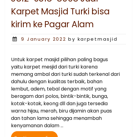
bisa
Karpet Masjid Turki bisa
kirim
ke
kirim ke Pagar Alam
Pagar
Alam”
Posted
9 January 2022
by karpetmasjid
on
Untuk karpet masjid pilihan paling bagus
yaitu karpet mesjid dari turki karena
memang ambal dari turki sudah terkenal dari
dahulu dengan kualitas terbaik, bahan
lembut, adem, tebal dengan motif yang
beragam dari polos, bintik-bintik, bunga,
kotak-kotak, keong dll dan juga tersedia
warna hijau, merah, biru dijamin akan puas
dan tahan lama sehingga menambah
kenyamanan dalam …