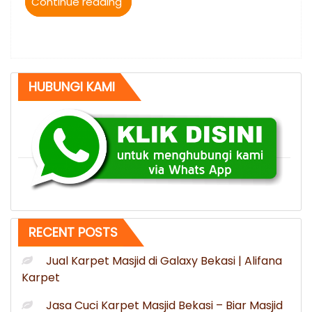
“0812-
Continue reading
9518-
8008
Jual
Karpet
Masjid
HUBUNGI KAMI
Turki
bisa
kirim
ke
Pagar
Alam”
RECENT POSTS
Jual Karpet Masjid di Galaxy Bekasi | Alifana
Karpet
Jasa Cuci Karpet Masjid Bekasi – Biar Masjid