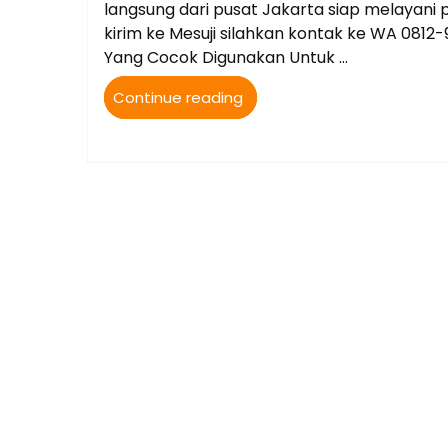
langsung dari pusat Jakarta siap melayani
kirim ke Mesuji silahkan kontak ke WA 081
Yang Cocok Digunakan Untuk …
“Jual
Continue reading
Parfum
Karpet
Masjid
bisa
kirim
ke
Mesuji
Lampung”