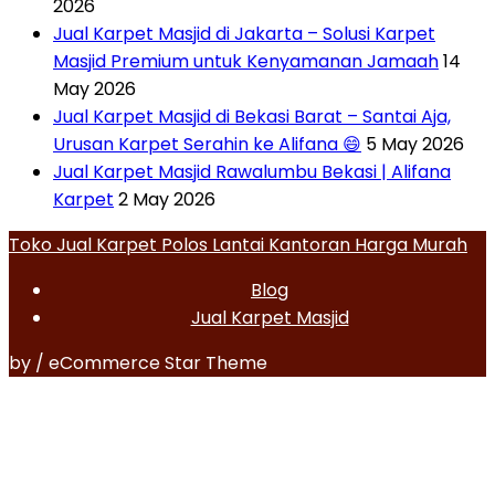
2026
Jual Karpet Masjid di Jakarta – Solusi Karpet
Masjid Premium untuk Kenyamanan Jamaah
14
May 2026
Jual Karpet Masjid di Bekasi Barat – Santai Aja,
Urusan Karpet Serahin ke Alifana 😄
5 May 2026
Jual Karpet Masjid Rawalumbu Bekasi | Alifana
Karpet
2 May 2026
Toko Jual Karpet Polos Lantai Kantoran Harga Murah
Blog
Jual Karpet Masjid
by / eCommerce Star Theme