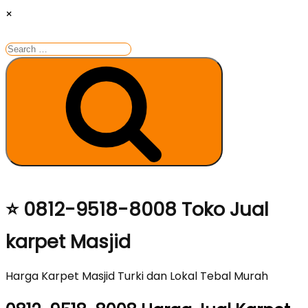
×
Search
for:
Search
Skip
⭐ 0812-9518-8008 Toko Jual
to
karpet Masjid
content
Harga Karpet Masjid Turki dan Lokal Tebal Murah