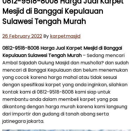
0812-9518-8008 Harga Jual Karpet
Mesjid di Banggai Kepulauan
Sulawesi Tengah Murah
Posted
26 February 2022
By
karpetmasjid
on
0812-9518-8008 Harga Jual Karpet Mesjid di Banggai
Kepulauan Sulawesi Tengah Murah
– Sedang mencari
Ambal Sajadah Gulung Masjid dan musholla? dan sudah
mencari di Banggai Kepulauan dan belum menemukan
yang cocok karena harga mahal atau tidak sesuai
dengan spesifikasi karpet yang anda inginkan, silahkan
kontak kami di 0812-9518-8008 kami siap untuk
membantu anda dalam membeli karpet yang pas
dikantong dengan harga murah karena kami langsung
dari importir dan gudang di tanah abang serta
jatinegara jakarta.