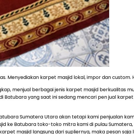
itas. Menyediakan karpet masjid lokal, impor dan custom
kap, menjual berbagai jenis karpet masjid berkualitas mula
 di Batubara yang saat ini sedang mencari pen jual karp
 Batubara Sumatera Utara akan tetapi kami penjualan k
jid ke Batubara toko-toko mitra kami di pulau Sumatera, 
rpet masjid langsung dari supliernya, maka pesan saja l