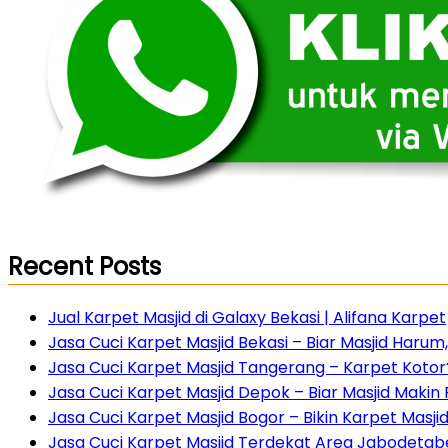
Recent Posts
Jual Karpet Masjid di Galaxy Bekasi | Alifana Karpet
Jasa Cuci Karpet Masjid Bekasi – Biar Masjid Haru
Jasa Cuci Karpet Masjid Tangerang – Karpet Kotor?
Jasa Cuci Karpet Masjid Depok – Biar Masjid Maki
Jasa Cuci Karpet Masjid Bogor – Bikin Karpet Masji
Jasa Cuci Karpet Masjid Terdekat Area Jabodetabe