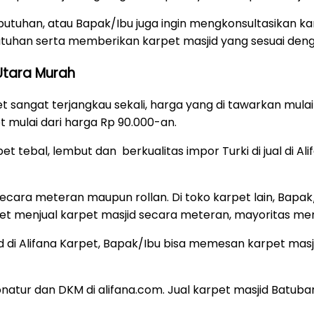
butuhan, atau Bapak/Ibu juga ingin mengkonsultasikan ka
utuhan serta memberikan karpet masjid yang sesuai den
Utara Murah
et sangat terjangkau sekali, harga yang di tawarkan mula
 mulai dari harga Rp 90.000-an.
 tebal, lembut dan berkualitas impor Turki di jual di Ali
secara meteran maupun rollan. Di toko karpet lain, Bap
arpet menjual karpet masjid secara meteran, mayoritas me
 di Alifana Karpet, Bapak/Ibu bisa memesan karpet masj
tur dan DKM di alifana.com. Jual karpet masjid Batubar