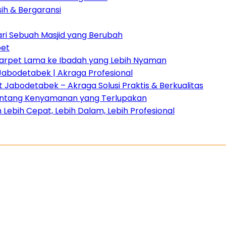
sih & Bergaransi
dari Sebuah Masjid yang Berubah
pet
 Karpet Lama ke Ibadah yang Lebih Nyaman
Jabodetabek | Akraga Profesional
Jabodetabek – Akraga Solusi Praktis & Berkualitas
 tentang Kenyamanan yang Terlupakan
Lebih Cepat, Lebih Dalam, Lebih Profesional