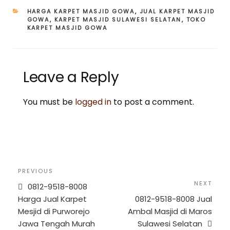
CATEGORIES
HARGA KARPET MASJID GOWA
,
JUAL KARPET MASJID
GOWA
,
KARPET MASJID SULAWESI SELATAN
,
TOKO
KARPET MASJID GOWA
Leave a Reply
You must be
logged in
to post a comment.
Post
Previous
PREVIOUS
navigation
Post
Next
NEXT
0812-9518-8008
Post
Harga Jual Karpet
0812-9518-8008 Jual
Mesjid di Purworejo
Ambal Masjid di Maros
Jawa Tengah Murah
Sulawesi Selatan