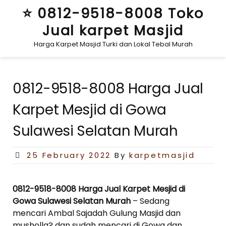
Skip
⭐ 0812-9518-8008 Toko
to
Jual karpet Masjid
content
Harga Karpet Masjid Turki dan Lokal Tebal Murah
0812-9518-8008 Harga Jual
Karpet Mesjid di Gowa
Sulawesi Selatan Murah
Posted
25 February 2022
By
karpetmasjid
on
0812-9518-8008 Harga Jual Karpet Mesjid di
Gowa Sulawesi Selatan Murah
– Sedang
mencari Ambal Sajadah Gulung Masjid dan
musholla? dan sudah mencari di Gowa dan