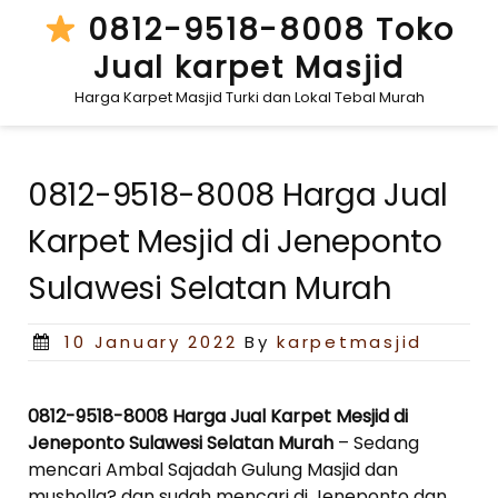
Skip
0812-9518-8008 Toko
to
Jual karpet Masjid
content
Harga Karpet Masjid Turki dan Lokal Tebal Murah
0812-9518-8008 Harga Jual
Karpet Mesjid di Jeneponto
Sulawesi Selatan Murah
Posted
10 January 2022
By
karpetmasjid
on
0812-9518-8008 Harga Jual Karpet Mesjid di
Jeneponto Sulawesi Selatan Murah
– Sedang
mencari Ambal Sajadah Gulung Masjid dan
musholla? dan sudah mencari di Jeneponto dan