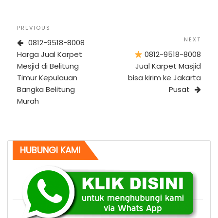
Post
Previous
PREVIOUS
navigation
Post
Next
NEXT
0812-9518-8008
Post
Harga Jual Karpet
0812-9518-8008
Mesjid di Belitung
Jual Karpet Masjid
Timur Kepulauan
bisa kirim ke Jakarta
Bangka Belitung
Pusat
Murah
HUBUNGI KAMI