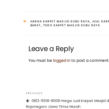
CATEGORIES
HARGA KARPET MASJID KUBU RAYA
,
JUAL KAR
BARAT
,
TOKO KARPET MASJID KUBU RAYA
Leave a Reply
You must be
logged in
to post a comment
Post
Previous
PREVIOUS
navigation
Post
0812-9518-8008 Harga Jual Karpet Mesjid d
Bojonegoro Jawa Timur Murah