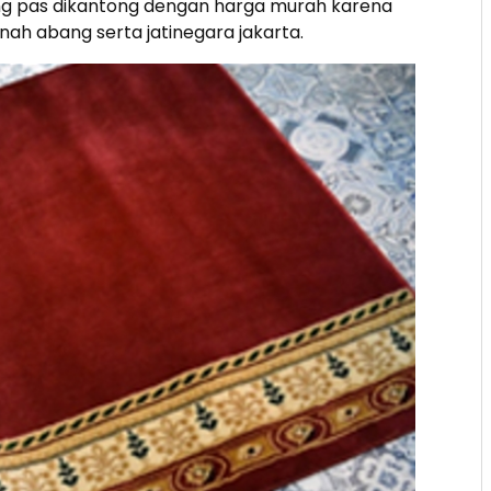
 pas dikantong dengan harga murah karena
nah abang serta jatinegara jakarta.