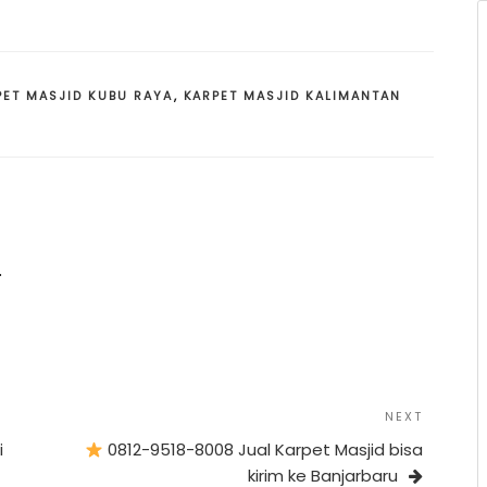
PET MASJID KUBU RAYA
,
KARPET MASJID KALIMANTAN
.
Next
NEXT
Post
i
0812-9518-8008 Jual Karpet Masjid bisa
kirim ke Banjarbaru