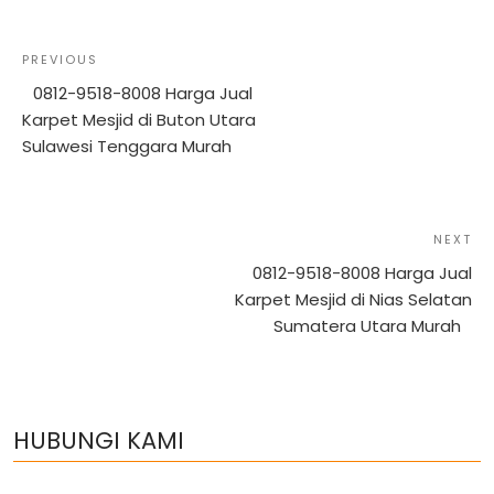
Post
Previous
PREVIOUS
navigation
Post
0812-9518-8008 Harga Jual
Karpet Mesjid di Buton Utara
Sulawesi Tenggara Murah
NEXT
Ne
Po
0812-9518-8008 Harga Jual
Karpet Mesjid di Nias Selatan
Sumatera Utara Murah
HUBUNGI KAMI