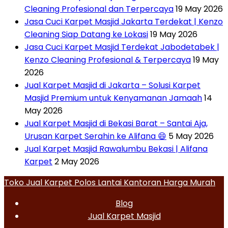
Cleaning Profesional dan Terpercaya
19 May 2026
Jasa Cuci Karpet Masjid Jakarta Terdekat | Kenzo
Cleaning Siap Datang ke Lokasi
19 May 2026
Jasa Cuci Karpet Masjid Terdekat Jabodetabek |
Kenzo Cleaning Profesional & Terpercaya
19 May
2026
Jual Karpet Masjid di Jakarta – Solusi Karpet
Masjid Premium untuk Kenyamanan Jamaah
14
May 2026
Jual Karpet Masjid di Bekasi Barat – Santai Aja,
Urusan Karpet Serahin ke Alifana 😄
5 May 2026
Jual Karpet Masjid Rawalumbu Bekasi | Alifana
Karpet
2 May 2026
Toko Jual Karpet Polos Lantai Kantoran Harga Murah
Blog
Jual Karpet Masjid