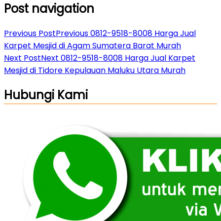
Post navigation
Previous Post
Previous
0812-9518-8008 Harga Jual
Karpet Mesjid di Agam Sumatera Barat Murah
Next Post
Next
0812-9518-8008 Harga Jual Karpet
Mesjid di Tidore Kepulauan Maluku Utara Murah
Hubungi Kami