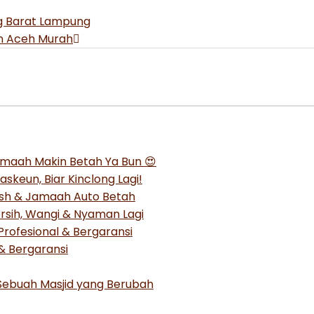
ng Barat Lampung
en Aceh Murah
Jamaah Makin Betah Ya Bun 😍
skeun, Biar Kinclong Lagi!
resh & Jamaah Auto Betah
ersih, Wangi & Nyaman Lagi
rofesional & Bergaransi
 & Bergaransi
i Sebuah Masjid yang Berubah