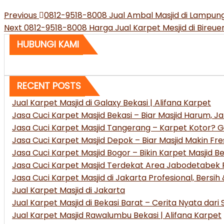
Post
Previous
Previous
0812-9518-8008 Jual Ambal Masjid di Lampu
Post
Next
Next
0812-9518-8008 Harga Jual Karpet Mesjid di Bireu
navigation
Post
HUBUNGI KAMI
RECENT POSTS
Jual Karpet Masjid di Galaxy Bekasi | Alifana Karpet
Jasa Cuci Karpet Masjid Bekasi – Biar Masjid Harum, 
Jasa Cuci Karpet Masjid Tangerang – Karpet Kotor? Ga
Jasa Cuci Karpet Masjid Depok – Biar Masjid Makin F
Jasa Cuci Karpet Masjid Bogor – Bikin Karpet Masjid B
Jasa Cuci Karpet Masjid Terdekat Area Jabodetabek P
Jasa Cuci Karpet Masjid di Jakarta Profesional, Bersih
Jual Karpet Masjid di Jakarta
Jual Karpet Masjid di Bekasi Barat – Cerita Nyata dar
Jual Karpet Masjid Rawalumbu Bekasi | Alifana Karpet