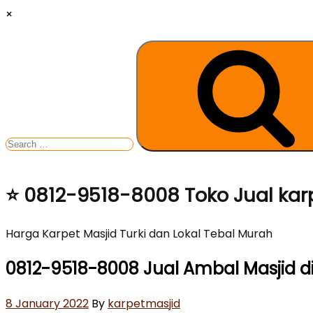
×
Search
for:
Skip
⭐ 0812-9518-8008 Toko Jual kar
to
content
Harga Karpet Masjid Turki dan Lokal Tebal Murah
0812-9518-8008 Jual Ambal Masjid d
Posted
8 January 2022
By
karpetmasjid