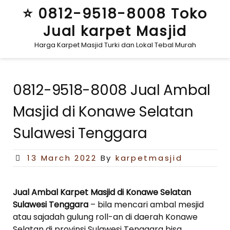
Skip
⭐ 0812-9518-8008 Toko
to
Jual karpet Masjid
content
Harga Karpet Masjid Turki dan Lokal Tebal Murah
0812-9518-8008 Jual Ambal
Masjid di Konawe Selatan
Sulawesi Tenggara
Posted
13 March 2022
By
karpetmasjid
on
Jual Ambal Karpet Masjid di Konawe Selatan
Sulawesi Tenggara
– bila mencari ambal mesjid
atau sajadah gulung roll-an di daerah Konawe
Selatan di provinsi Sulawesi Tenggara bisa