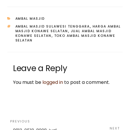
CATEGORIES
AMBAL MASJID
TAGS
AMBAL MASJID SULAWESI TENGGARA
,
HARGA AMBAL
MASJID KONAWE SELATAN
,
JUAL AMBAL MASJID
KONAWE SELATAN
,
TOKO AMBAL MASJID KONAWE
SELATAN
Leave a Reply
You must be
logged in
to post a comment.
Post
Previous
PREVIOUS
navigation
Post
Next
NEXT