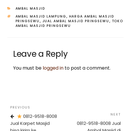
CATEGORIES
AMBAL MASJID
TAGS
AMBAL MASJID LAMPUNG
,
HARGA AMBAL MASJID
PRINGSEWU
,
JUAL AMBAL MASJID PRINGSEWU
,
TOKO
AMBAL MASJID PRINGSEWU
Leave a Reply
You must be
logged in
to post a comment.
Post
Previous
PREVIOUS
navigation
Post
Next
NEXT
0812-9518-8008
Post
Jual Karpet Masjid
0812-9518-8008 Jual
bisa kirim ke
Ambal Masjid di