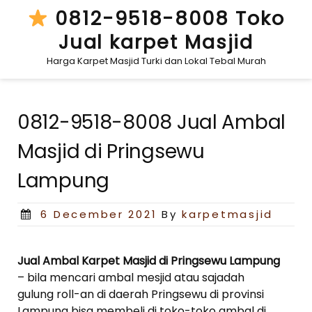
Skip
0812-9518-8008 Toko
to
Jual karpet Masjid
content
Harga Karpet Masjid Turki dan Lokal Tebal Murah
0812-9518-8008 Jual Ambal
Masjid di Pringsewu
Lampung
Posted
6 December 2021
By
karpetmasjid
on
Jual Ambal Karpet Masjid di Pringsewu Lampung
– bila mencari ambal mesjid atau sajadah
gulung roll-an di daerah Pringsewu di provinsi
Lampung bisa membeli di toko-toko ambal di