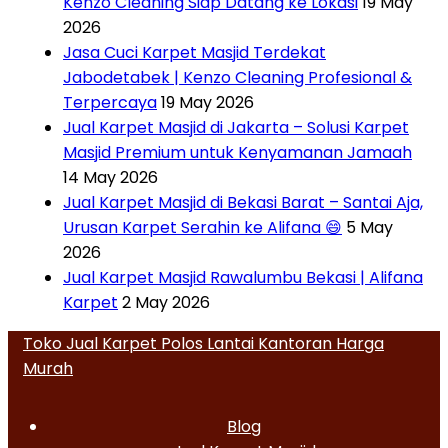
Kenzo Cleaning Siap Datang ke Lokasi
19 May
2026
Jasa Cuci Karpet Masjid Terdekat
Jabodetabek | Kenzo Cleaning Profesional &
Terpercaya
19 May 2026
Jual Karpet Masjid di Jakarta – Solusi Karpet
Masjid Premium untuk Kenyamanan Jamaah
14 May 2026
Jual Karpet Masjid di Bekasi Barat – Santai Aja,
Urusan Karpet Serahin ke Alifana 😄
5 May
2026
Jual Karpet Masjid Rawalumbu Bekasi | Alifana
Karpet
2 May 2026
Toko Jual Karpet Polos Lantai Kantoran Harga
Murah
Blog