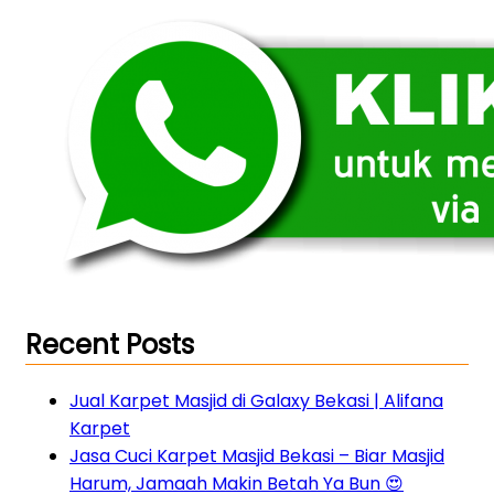
Recent Posts
Jual Karpet Masjid di Galaxy Bekasi | Alifana
Karpet
Jasa Cuci Karpet Masjid Bekasi – Biar Masjid
Harum, Jamaah Makin Betah Ya Bun 😍