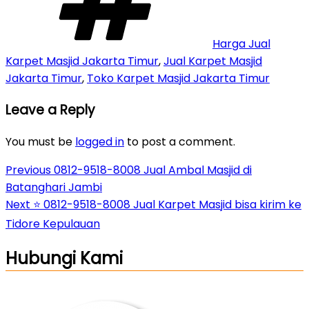
Harga Jual
Karpet Masjid Jakarta Timur
,
Jual Karpet Masjid
Jakarta Timur
,
Toko Karpet Masjid Jakarta Timur
Leave a Reply
You must be
logged in
to post a comment.
Post
Previous
Previous
0812-9518-8008 Jual Ambal Masjid di
Post
Batanghari Jambi
navigation
Next
Next
⭐ 0812-9518-8008 Jual Karpet Masjid bisa kirim ke
Post
Tidore Kepulauan
Hubungi Kami