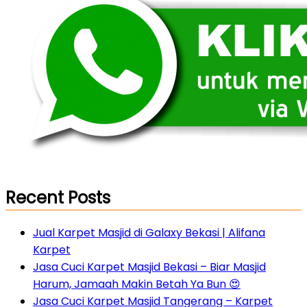
Recent Posts
Jual Karpet Masjid di Galaxy Bekasi | Alifana
Karpet
Jasa Cuci Karpet Masjid Bekasi – Biar Masjid
Harum, Jamaah Makin Betah Ya Bun 😍
Jasa Cuci Karpet Masjid Tangerang – Karpet