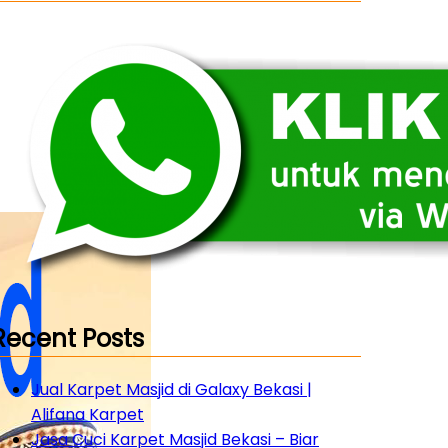
Recent Posts
Jual Karpet Masjid di Galaxy Bekasi |
Alifana Karpet
Jasa Cuci Karpet Masjid Bekasi – Biar