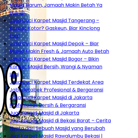
Masjid Harum, Jamaah Makin Betah Ya
Bun 😍
Jasa Cuci Karpet Masjid Tangerang –
Karpet Kotor? Gaskeun, Biar Kinclong
Lagi!
Jasa Cuci Karpet Masjid Depok – Biar
Masjid Makin Fresh & Jamaah Auto Betah
Jasa Cuci Karpet Masjid Bogor – Bikin
Karpet Masjid Bersih, Wangi & Nyaman
Lagi
Jasa Cuci Karpet Masjid Terdekat Area
Jabodetabek Profesional & Bergaransi
Jasa Cuci Karpet Masjid di Jakarta
Profesional, Bersih & Bergaransi
Jual Karpet Masjid di Jakarta
Jual Karpet Masjid di Bekasi Barat – Cerita
Nyata dari Sebuah Masjid yang Berubah
Jual Karpet Masjid Rawalumbu Bekasi |