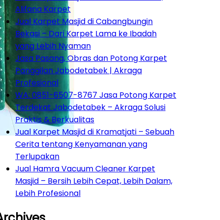
Alifana Karpet
Jual Karpet Masjid di Cabangbungin
Bekasi – Dari Karpet Lama ke Ibadah
yang Lebih Nyaman
Jasa Pasang, Obras dan Potong Karpet
Panggilan Jabodetabek | Akraga
Profesional
WA: 0851-6507-8767 Jasa Potong Karpet
Terdekat Jabodetabek – Akraga Solusi
Praktis & Berkualitas
Jual Karpet Masjid di Kramatjati – Sebuah
Cerita tentang Kenyamanan yang
Terlupakan
Jual Hamra Vacuum Cleaner Karpet
Masjid – Bersih Lebih Cepat, Lebih Dalam,
Lebih Profesional
Archives