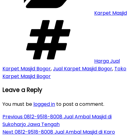
Karpet Masjid
Tags
Harga Jual
Karpet Masjid Bogor
,
Jual Karpet Masjid Bogor
,
Toko
Karpet Masjid Bogor
Leave a Reply
You must be
logged in
to post a comment.
Post
Previous
Previous
0812-9518-8008 Jual Ambal Masjid di
Post
Sukoharjo Jawa Tengah
navigation
Next
Next
0812-9518-8008 Jual Ambal Masjid di Karo