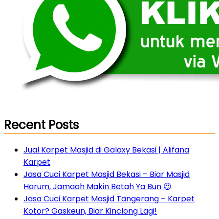
Recent Posts
Jual Karpet Masjid di Galaxy Bekasi | Alifana
Karpet
Jasa Cuci Karpet Masjid Bekasi – Biar Masjid
Harum, Jamaah Makin Betah Ya Bun 😍
Jasa Cuci Karpet Masjid Tangerang – Karpet
Kotor? Gaskeun, Biar Kinclong Lagi!