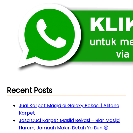
Recent Posts
Jual Karpet Masjid di Galaxy Bekasi | Alifana
Karpet
Jasa Cuci Karpet Masjid Bekasi – Biar Masjid
Harum, Jamaah Makin Betah Ya Bun 😍