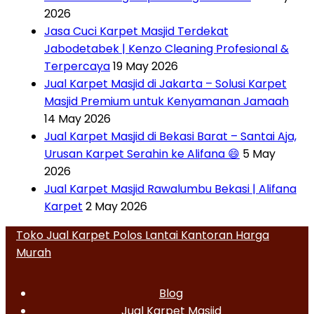
2026
Jasa Cuci Karpet Masjid Terdekat
Jabodetabek | Kenzo Cleaning Profesional &
Terpercaya
19 May 2026
Jual Karpet Masjid di Jakarta – Solusi Karpet
Masjid Premium untuk Kenyamanan Jamaah
14 May 2026
Jual Karpet Masjid di Bekasi Barat – Santai Aja,
Urusan Karpet Serahin ke Alifana 😄
5 May
2026
Jual Karpet Masjid Rawalumbu Bekasi | Alifana
Karpet
2 May 2026
Toko Jual Karpet Polos Lantai Kantoran Harga
Murah
Blog
Jual Karpet Masjid