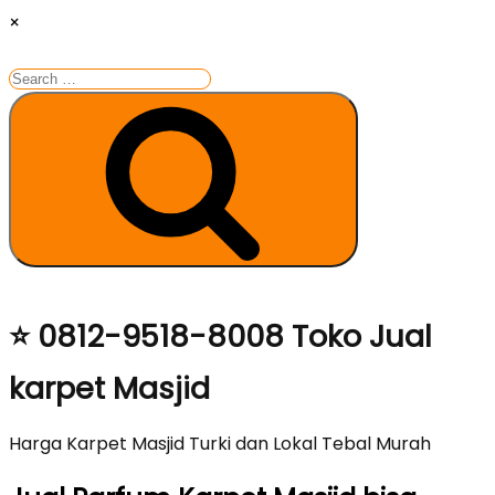
×
Search
for:
Search
Skip
⭐ 0812-9518-8008 Toko Jual
to
karpet Masjid
content
Harga Karpet Masjid Turki dan Lokal Tebal Murah