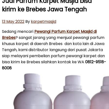
Jual Parfum Karpet Masjid bisa
kirim ke Brebes Jawa Tengah
Posted
13 May 2022
By
karpetmasjid
on
Sedang mencari
Pewangi Parfum Karpet Masjid di
Brebes
? sangat jarang yang menjual pewangi parfum
khusus karpet di daerah Brebes dan kota lain di Jawa
Tengah, kami distributor langsung dari pusat Jakarta
siap melayani pembelian parfum pewangi karpet dan
bisa kirim ke Brebes silahkan kontak ke WA
0812-9518-
8008